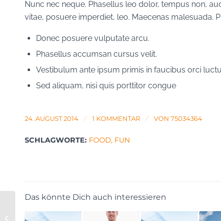
Nunc nec neque. Phasellus leo dolor, tempus non, auctor
vitae, posuere imperdiet, leo. Maecenas malesuada. Pr
Donec posuere vulputate arcu.
Phasellus accumsan cursus velit.
Vestibulum ante ipsum primis in faucibus orci luctu
Sed aliquam, nisi quis porttitor congue
/
/
24. AUGUST 2014
1 KOMMENTAR
VON
75034364
SCHLAGWORTE:
FOOD
,
FUN
Das könnte Dich auch interessieren
Entry without preview image