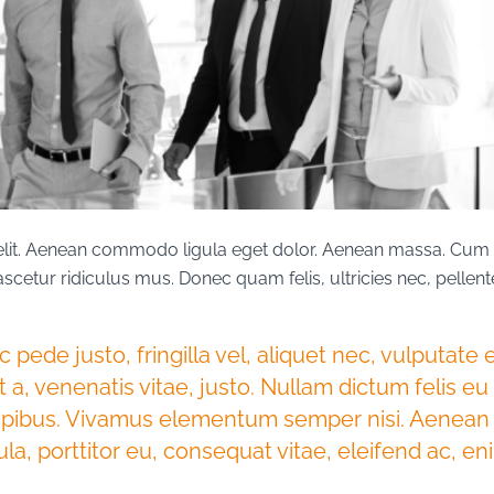
elit. Aenean commodo ligula eget dolor. Aenean massa. Cum 
scetur ridiculus mus. Donec quam felis, ultricies nec, pellen
ede justo, fringilla vel, aliquet nec, vulputate 
t a, venenatis vitae, justo. Nullam dictum felis e
 dapibus. Vivamus elementum semper nisi. Aenean
ula, porttitor eu, consequat vitae, eleifend ac, en