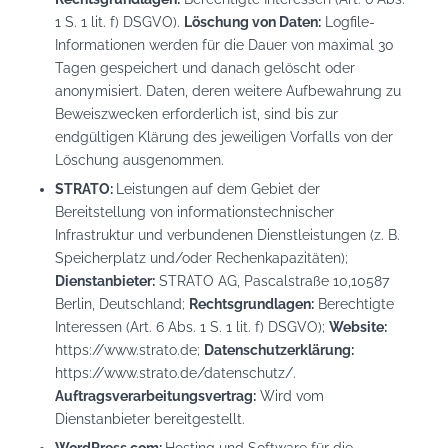
1 S. 1 lit. f) DSGVO).
Löschung von Daten:
Logfile-
Informationen werden für die Dauer von maximal 30
Tagen gespeichert und danach gelöscht oder
anonymisiert. Daten, deren weitere Aufbewahrung zu
Beweiszwecken erforderlich ist, sind bis zur
endgültigen Klärung des jeweiligen Vorfalls von der
Löschung ausgenommen.
STRATO:
Leistungen auf dem Gebiet der
Bereitstellung von informationstechnischer
Infrastruktur und verbundenen Dienstleistungen (z. B.
Speicherplatz und/oder Rechenkapazitäten);
Dienstanbieter:
STRATO AG, Pascalstraße 10,10587
Berlin, Deutschland;
Rechtsgrundlagen:
Berechtigte
Interessen (Art. 6 Abs. 1 S. 1 lit. f) DSGVO);
Website:
https://www.strato.de
;
Datenschutzerklärung:
https://www.strato.de/datenschutz/
.
Auftragsverarbeitungsvertrag:
Wird vom
Dienstanbieter bereitgestellt.
WordPress.com:
Hosting und Software für die